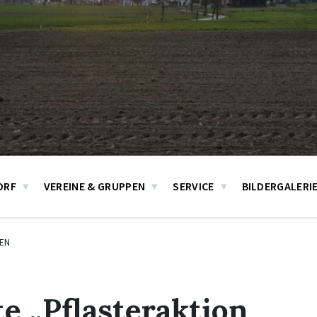
ORF
VEREINE & GRUPPEN
SERVICE
BILDERGALERI
EN
te „Pflasteraktion