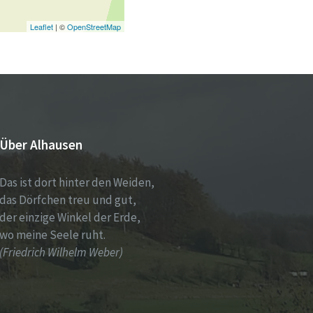
Leaflet
| ©
OpenStreetMap
Über Alhausen
Das ist dort hinter den Weiden,
das Dörfchen treu und gut,
der einzige Winkel der Erde,
wo meine Seele ruht.
(Friedrich Wilhelm Weber)