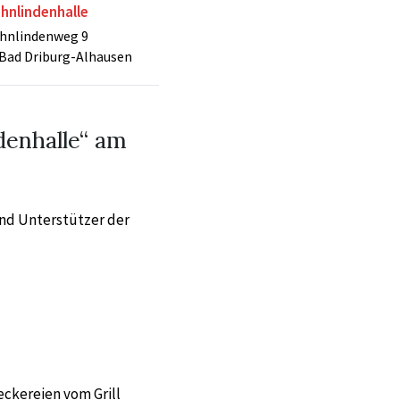
ehnlindenhalle
ehnlindenweg 9
Bad Driburg-Alhausen
denhalle“ am
und Unterstützer der
eckereien vom Grill