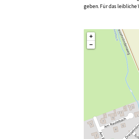
geben. Für das leibliche 
+
−