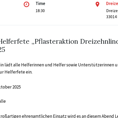
Time
Dreiz
18:30
Dreiz
33014 
Helferfete „Pflasteraktion Dreizehnlin
25
in lädt alle Helferinnen und Helfer sowie Unterstützerinnen 
ur Helferfete ein.
ktober 2025
lle
großartigen ehrenamtlichen Einsatz wird es an diesem Abend L