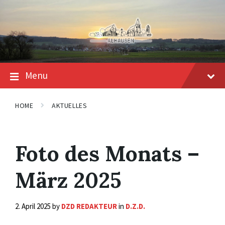
Skip
Skip
Skip
to
to
to
content
main
footer
navigation
Menu
HOME
AKTUELLES
Foto des Monats –
März 2025
2. April 2025
by
DZD REDAKTEUR
in
D.Z.D.