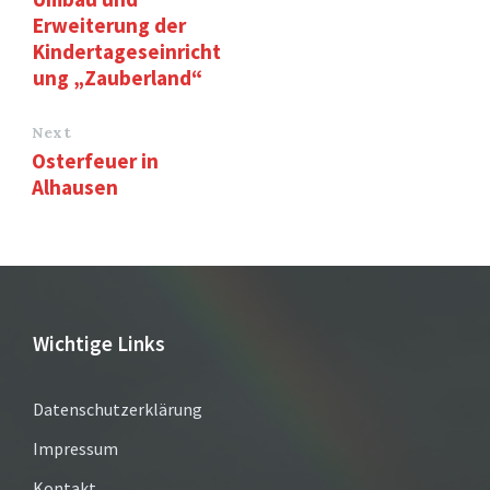
Erweiterung der
Kindertageseinricht
ung „Zauberland“
Next
Osterfeuer in
Alhausen
Wichtige Links
Datenschutzerklärung
Impressum
Kontakt