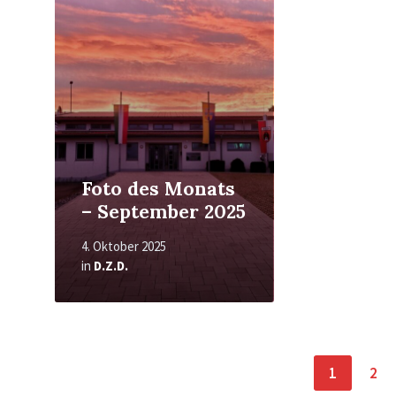
Foto des Monats
– September 2025
4. Oktober 2025
in
D.Z.D.
Seitennummerierung
1
2