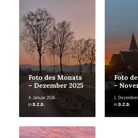
Read
Read
More
More
Foto des Monats
Foto d
– Dezember 2025
– Nove
4. Januar 2026
1. Dezember
in
D.Z.D.
in
D.Z.D.
Read
More