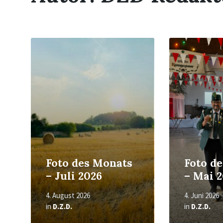
Read
Read
More
More
Foto des Monats
Foto d
– Juli 2026
– Mai 
4. August 2026
4. Juni 2026
in
D.Z.D.
in
D.Z.D.