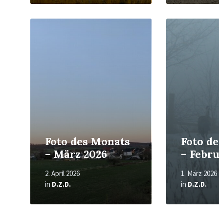
Read
Read
More
More
Foto des Monats
Foto d
– März 2026
– Febru
2. April 2026
1. März 2026
in
D.Z.D.
in
D.Z.D.