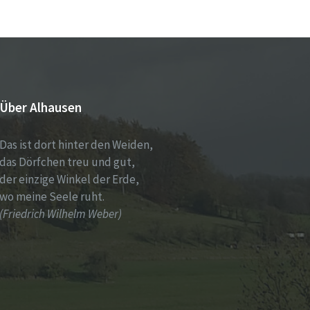
Über Alhausen
Das ist dort hinter den Weiden,
das Dörfchen treu und gut,
der einzige Winkel der Erde,
wo meine Seele ruht.
(Friedrich Wilhelm Weber)