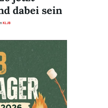
d dabei sein
in
KLJB