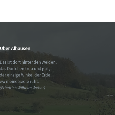
Über Alhausen
Das ist dort hinter den Weiden,
das Dörfchen treu und gut,
der einzige Winkel der Erde,
wo meine Seele ruht.
(Friedrich Wilhelm Weber)