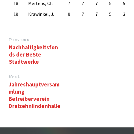
18
Mertens, Ch.
7
7
7
5
5
19
Krawinkel, J.
9
7
7
5
3
Previous
Nachhaltigkeitsfon
ds der BeSte
Stadtwerke
Next
Jahreshauptversam
mlung
Betreiberverein
Dreizehnlindenhalle