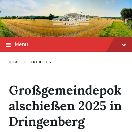
Skip
Skip
Skip
to
to
to
content
main
footer
navigation
Menu
HOME
AKTUELLES
Großgemeindepok
alschießen 2025 in
Dringenberg