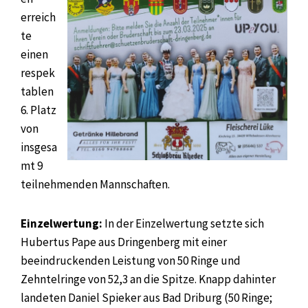
erreich
te
einen
respek
tablen
6. Platz
von
insgesa
mt 9
teilnehmenden Mannschaften.
Einzelwertung:
In der Einzelwertung setzte sich
Hubertus Pape aus Dringenberg mit einer
beeindruckenden Leistung von 50 Ringe und
Zehntelringe von 52,3 an die Spitze. Knapp dahinter
landeten Daniel Spieker aus Bad Driburg (50 Ringe;