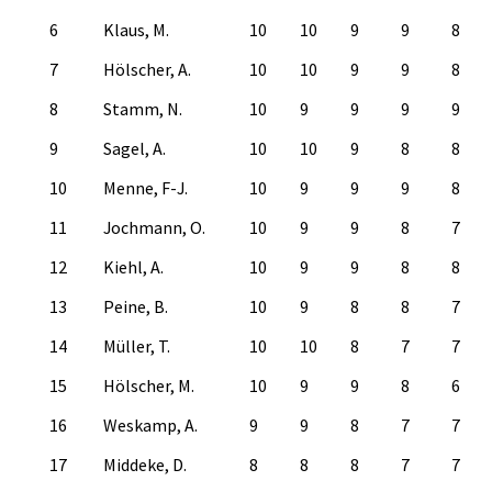
6
Klaus, M.
10
10
9
9
8
7
Hölscher, A.
10
10
9
9
8
8
Stamm, N.
10
9
9
9
9
9
Sagel, A.
10
10
9
8
8
10
Menne, F-J.
10
9
9
9
8
11
Jochmann, O.
10
9
9
8
7
12
Kiehl, A.
10
9
9
8
8
13
Peine, B.
10
9
8
8
7
14
Müller, T.
10
10
8
7
7
15
Hölscher, M.
10
9
9
8
6
16
Weskamp, A.
9
9
8
7
7
17
Middeke, D.
8
8
8
7
7