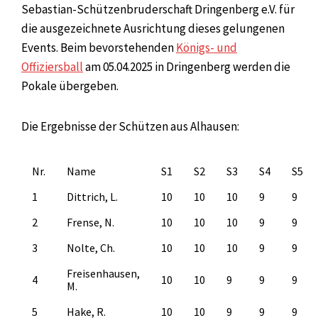
Sebastian-Schützenbruderschaft Dringenberg e.V. für
die ausgezeichnete Ausrichtung dieses gelungenen
Events. Beim bevorstehenden
Königs- und
Offiziersball
am 05.04.2025 in Dringenberg werden die
Pokale übergeben.
Die Ergebnisse der Schützen aus Alhausen:
Nr.
Name
S1
S2
S3
S4
S5
1
Dittrich, L.
10
10
10
9
9
2
Frense, N.
10
10
10
9
9
3
Nolte, Ch.
10
10
10
9
9
Freisenhausen,
4
10
10
9
9
9
M.
5
Hake, R.
10
10
9
9
9