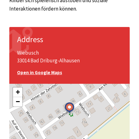
Kinder sich spielerisch austoben und soziale
Interaktionen fördern können.
Address
Wiebusch
33014 Bad Driburg-Alhausen
Open in Google Maps
+
−