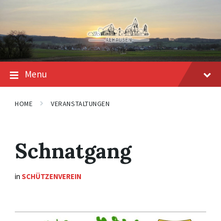
Skip
Skip
Skip
to
to
to
content
main
footer
navigation
Menu
HOME
VERANSTALTUNGEN
Schnatgang
in
SCHÜTZENVEREIN