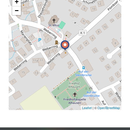
+
−
Leaflet
| ©
OpenStreetMap