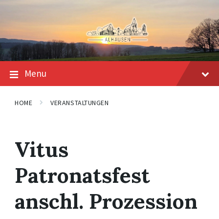
Skip
Skip
Skip
to
to
to
content
main
footer
navigation
Menu
HOME
VERANSTALTUNGEN
Vitus
Patronatsfest
anschl. Prozession