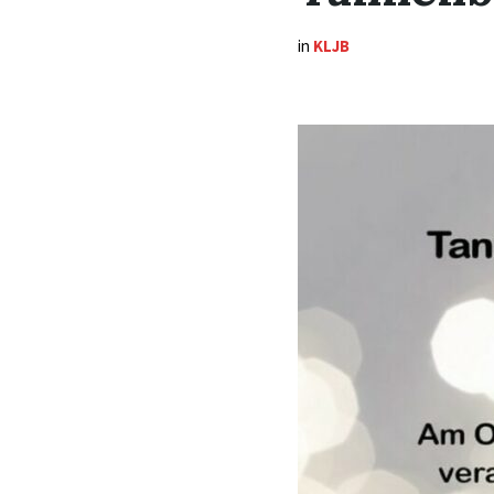
in
KLJB