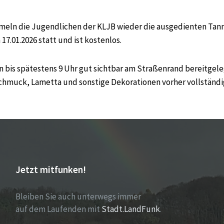
meln die Jugendlichen der KLJB wieder die ausgedienten Tan
7.01.2026 statt und ist kostenlos.
 bis spätestens 9 Uhr gut sichtbar am Straßenrand bereitgele
Schmuck, Lametta und sonstige Dekorationen vorher vollständi
Jetzt mitfunken!
Bleiben Sie auch unterwegs immer
auf dem Laufenden mit
Stadt.LandFunk
.