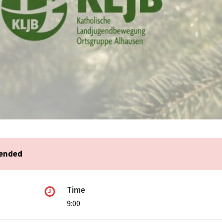
 ended
Time
9:00