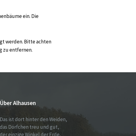
nenbäume ein. Die
gt werden. Bitte achten
g zu entfernen.
Über Alhausen
Das ist dort hinter den Weiden,
das Dörfchen treu und gut,
der einzige Winkel der Erde,