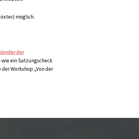
Höxter) möglich.
alender der
e wie ein Satzungscheck
e der Workshop „Von der