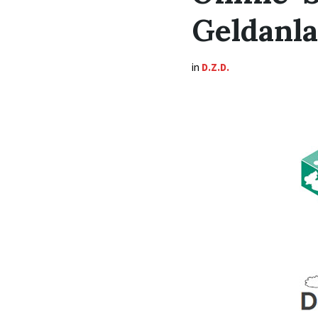
Geldanl
in
D.Z.D.