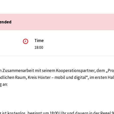
 ended
Time
18:00
 in Zusammenarbeit mit seinem Kooperationspartner, dem „Pro
dlichen Raum, Kreis Höxter – mobil und digital“, im ersten Ha
g an:
 ist
kostenlos
, beginnt um 18:00 Uhr und dauern in der Regel 