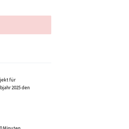
jekt für
lbjahr 2025 den
90 Minuten.