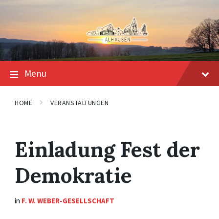
Skip
Skip
Skip
to
to
to
content
main
footer
navigation
Menu
HOME
VERANSTALTUNGEN
Einladung Fest der
Demokratie
in
F. W. WEBER-GESELLSCHAFT