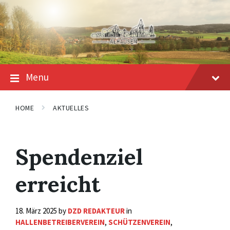
Skip
Skip
Skip
to
to
to
content
main
footer
navigation
Menu
HOME
AKTUELLES
Spendenziel
erreicht
18. März 2025
by
DZD REDAKTEUR
in
HALLENBETREIBERVEREIN
,
SCHÜTZENVEREIN
,