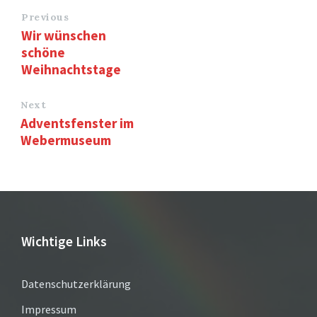
Previous
Wir wünschen
schöne
Weihnachtstage
Next
Adventsfenster im
Webermuseum
Wichtige Links
Datenschutzerklärung
Impressum