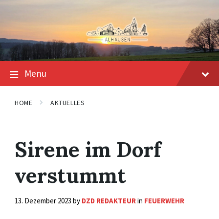
Skip
Skip
Skip
to
to
to
content
main
footer
navigation
Menu
HOME
AKTUELLES
Sirene im Dorf
verstummt
13. Dezember 2023
by
DZD REDAKTEUR
in
FEUERWEHR