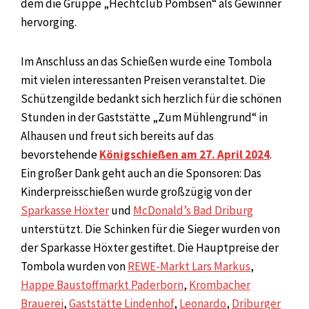
dem die Gruppe „Hechtclub Pömbsen“ als Gewinner
hervorging.
Im Anschluss an das Schießen wurde eine Tombola
mit vielen interessanten Preisen veranstaltet. Die
Schützengilde bedankt sich herzlich für die schönen
Stunden in der Gaststätte „Zum Mühlengrund“ in
Alhausen und freut sich bereits auf das
bevorstehende
Königschießen am 27. April 2024
.
Ein großer Dank geht auch an die Sponsoren: Das
Kinderpreisschießen wurde großzügig von der
Sparkasse Höxter
und
McDonald’s Bad Driburg
unterstützt. Die Schinken für die Sieger wurden von
der Sparkasse Höxter gestiftet. Die Hauptpreise der
Tombola wurden von
REWE-Markt Lars Markus
,
Happe Baustoffmarkt Paderborn
,
Krombacher
Brauerei
,
Gaststätte Lindenhof
,
Leonardo
,
Driburger