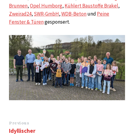
Brunnen
,
Opel Humborg
,
Kühlert Baustoffe Brakel
,
Zweirad24
,
SWR-GmbH
,
WDB-Beton
und
Peine
Fenster & Türen
gesponsert.
Previous
Idyllischer