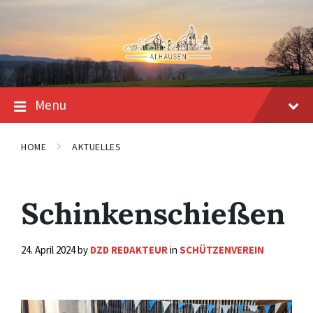
Skip
Skip
Skip
to
to
to
content
main
footer
navigation
Menu
HOME
AKTUELLES
Schinkenschießen
24. April 2024
by
DZD REDAKTEUR
in
SCHÜTZENVEREIN