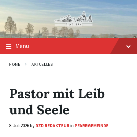
Skip
Skip
Skip
to
to
to
content
main
footer
navigation
Menu
HOME
AKTUELLES
Pastor mit Leib
und Seele
8. Juli 2026
by
DZD REDAKTEUR
in
PFARRGEMEINDE