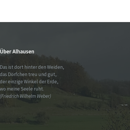
Über Alhausen
Das ist dort hinter den Weiden,
das Dörfchen treu und gut,
der einzige Winkel der Erde,
wo meine Seele ruht.
(Friedrich Wilhelm Weber)