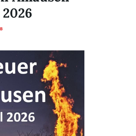
l 2026
JB