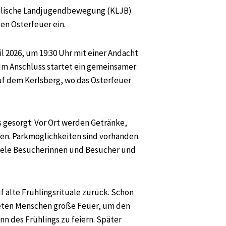
holische Landjugendbewegung (KLJB)
en Osterfeuer ein.
il 2026, um 19:30 Uhr mit einer Andacht
n. Im Anschluss startet ein gemeinsamer
f dem Kerlsberg, wo das Osterfeuer
ls gesorgt: Vor Ort werden Getränke,
n. Parkmöglichkeiten sind vorhanden.
viele Besucherinnen und Besucher und
f alte Frühlingsrituale zurück. Schon
deten Menschen große Feuer, um den
nn des Frühlings zu feiern. Später