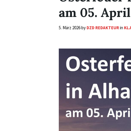
am 05. Apri
5. März 2026
by
DZD REDAKTEUR
in
KL