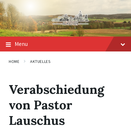
Skip
Skip
Skip
to
to
to
content
main
footer
navigation
Menu
HOME
AKTUELLES
Verabschiedung
von Pastor
Lauschus