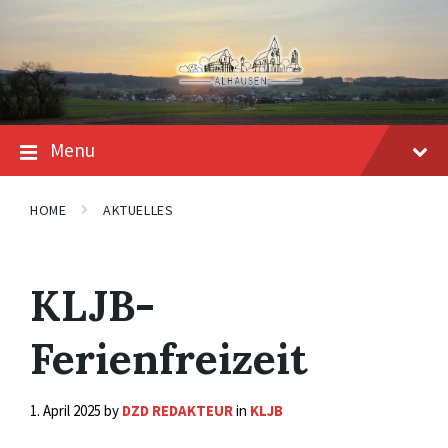
Skip
Skip
Skip
to
to
to
content
main
footer
navigation
Menu
HOME
AKTUELLES
KLJB-
Ferienfreizeit
1. April 2025
by
DZD REDAKTEUR
in
KLJB