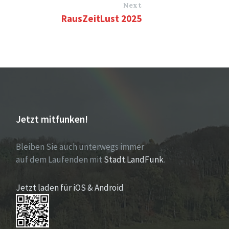
Next
RausZeitLust 2025
Jetzt mitfunken!
Bleiben Sie auch unterwegs immer
auf dem Laufenden mit
Stadt.LandFunk
.
Jetzt laden für iOS & Android