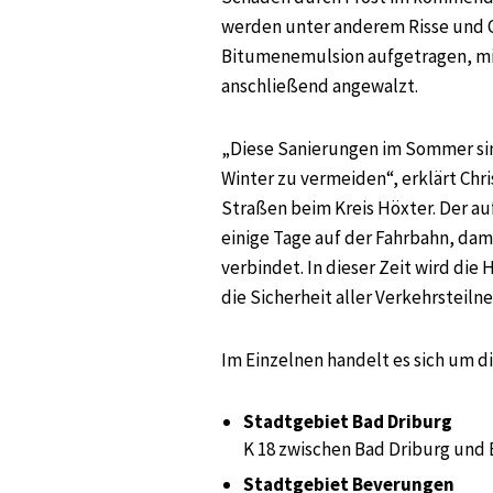
werden unter anderem Risse und O
Bitumenemulsion aufgetragen, mi
anschließend angewalzt.
„Diese Sanierungen im Sommer si
Winter zu vermeiden“, erklärt Chr
Straßen beim Kreis Höxter. Der au
einige Tage auf der Fahrbahn, dam
verbindet. In dieser Zeit wird di
die Sicherheit aller Verkehrsteil
Im Einzelnen handelt es sich um d
Stadtgebiet Bad Driburg
K 18 zwischen Bad Driburg und
Stadtgebiet Beverungen