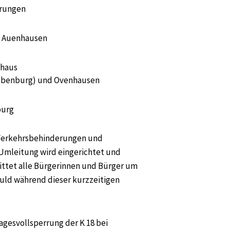
erungen
d Auenhausen
ehaus
Abbenburg) und Ovenhausen
burg
 Verkehrsbehinderungen und
mleitung wird eingerichtet und
bittet alle Bürgerinnen und Bürger um
duld während dieser kurzzeitigen
gesvollsperrung der K 18 bei