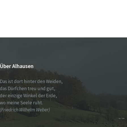
Über Alhausen
Das ist dort hinter den Weiden,
das Dörfchen treu und gut,
der einzige Winkel der Erde,
wo meine Seele ruht.
(Friedrich Wilhelm Weber)