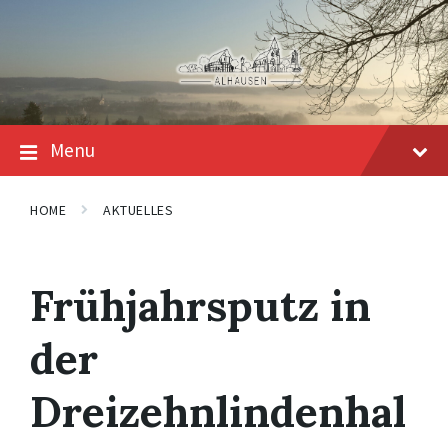
Skip
Skip
Skip
to
to
to
content
main
footer
navigation
Menu
HOME
AKTUELLES
Frühjahrsputz in
der
Dreizehnlindenhal