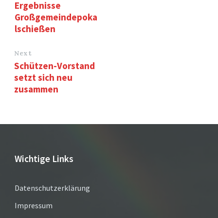
Ergebnisse
Großgemeindepoka
lschießen
Next
Schützen-Vorstand
setzt sich neu
zusammen
Wichtige Links
Datenschutzerklärung
Impressum