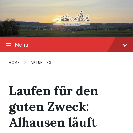
Skip
Skip
Skip
to
to
to
content
main
footer
navigation
Menu
HOME
AKTUELLES
Laufen für den
guten Zweck:
Alhausen läuft