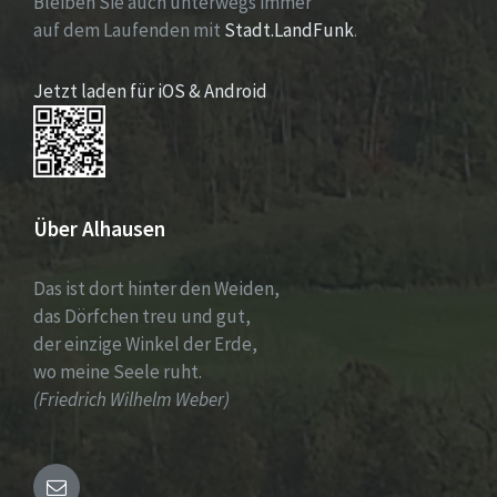
Bleiben Sie auch unterwegs immer
auf dem Laufenden mit
Stadt.LandFunk
.
Jetzt laden für iOS & Android
Über Alhausen
Das ist dort hinter den Weiden,
das Dörfchen treu und gut,
der einzige Winkel der Erde,
wo meine Seele ruht.
(Friedrich Wilhelm Weber)
Email