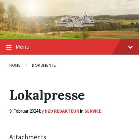
Skip
Skip
Skip
to
to
to
content
main
footer
navigation
Menu
HOME
DOKUMENTE
Lokalpresse
9. Februar 2024
by
DZD REDAKTEUR
in
SERVICE
Attachments