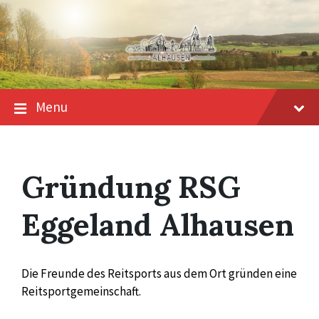
Skip
Skip
Skip
to
to
to
content
main
footer
navigation
Menu
Gründung RSG
Eggeland Alhausen
Die Freunde des Reitsports aus dem Ort gründen eine
Reitsportgemeinschaft.