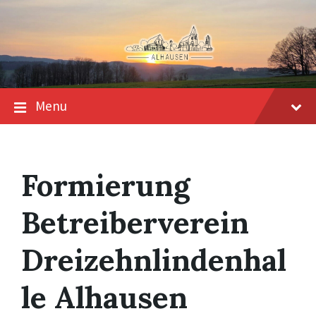
Skip
Skip
Skip
to
to
to
content
main
footer
navigation
Menu
Formierung
Betreiberverein
Dreizehnlindenhal
le Alhausen