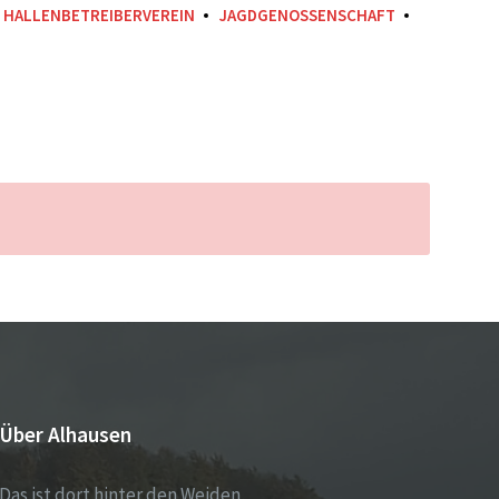
HALLENBETREIBERVEREIN
JAGDGENOSSENSCHAFT
Über Alhausen
Das ist dort hinter den Weiden,