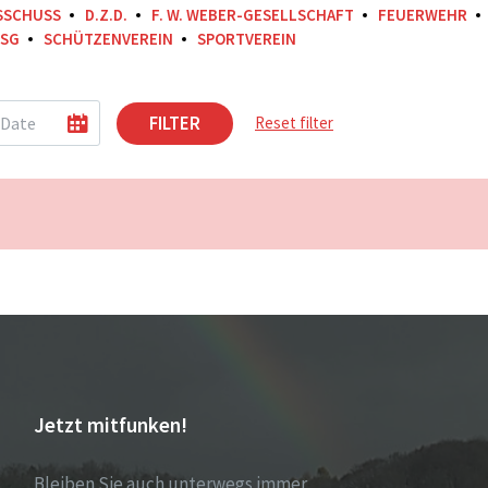
SSCHUSS
D.Z.D.
F. W. WEBER-GESELLSCHAFT
FEUERWEHR
SG
SCHÜTZENVEREIN
SPORTVEREIN
FILTER
Reset filter
Jetzt mitfunken!
Bleiben Sie auch unterwegs immer