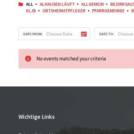
ALL
ALHAUSEN LÄUFT
ALLGEMEIN
BEZIRKSAU
KLJB
ORTSHEIMATPFLEGER
PFARRGEMEINDE
R
DATE FROM:
DATE TO:
No events matched your criteria
Wichtige Links